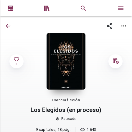


3
Ciencia ficción
Los Elegidos (en proceso)
Pausado
9 capítulos, 18 pág.
1 643