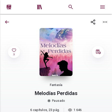


3
Fantasía
Melodías Perdidas
Pausado
6 capítulos, 23 pág.
1 646