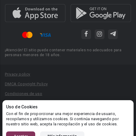
¡Atención! El sitio puede contener materiales no adecuados para
personas menores de 18 años.
Privacy policy
DMCA Copyright Policy
Condiciones de uso
Acuerdo de Privacidad
Uso de Cookies
Reglas para la publicación de libros
Con el fin de proporcionar una mejor experiencia de usuario,
recopilamos y utilizamos cookies. Si continúa navegando por
Área RR.PP.: pr@booknet.com
nuestro sitio web, acepta la recopilación y el uso de cookies.