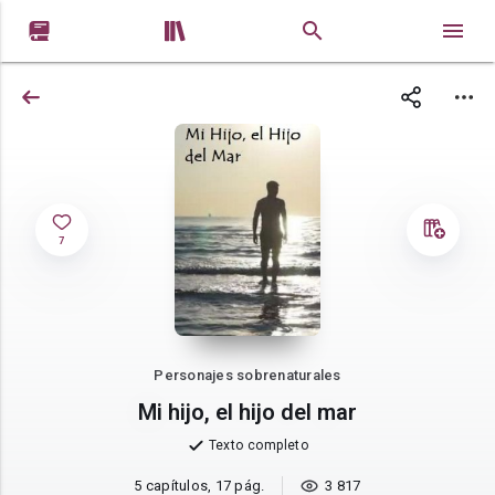


7
Personajes sobrenaturales
Mi hijo, el hijo del mar
Texto completo
5 capítulos, 17 pág.
3 817