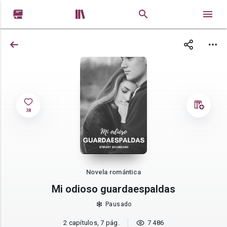


38
Novela romántica
Mi odioso guardaespaldas
Pausado
2 capítulos, 7 pág.
7 486