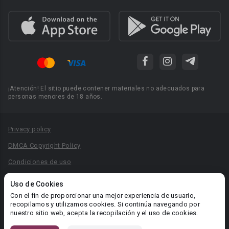
¡Atención! El sitio puede contener materiales no adecuados para
personas menores de 18 años.
Privacy policy
DMCA Copyright Policy
Condiciones de uso
Acuerdo de Privacidad
Uso de Cookies
Reglas para la publicación de libros
Con el fin de proporcionar una mejor experiencia de usuario,
recopilamos y utilizamos cookies. Si continúa navegando por
Área RR.PP.: pr@booknet.com
nuestro sitio web, acepta la recopilación y el uso de cookies.