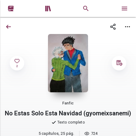


2
Fanfic
No Estas Solo Esta Navidad (gyomeixsanemi)
Texto completo
5 capítulos, 25 pág.
724