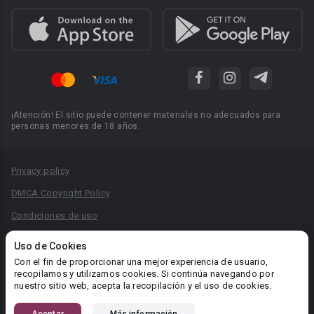
¡Atención! El sitio puede contener materiales no adecuados para
personas menores de 18 años.
Privacy policy
DMCA Copyright Policy
Condiciones de uso
Acuerdo de Privacidad
Uso de Cookies
Reglas para la publicación de libros
Con el fin de proporcionar una mejor experiencia de usuario,
recopilamos y utilizamos cookies. Si continúa navegando por
Área RR.PP.: pr@booknet.com
nuestro sitio web, acepta la recopilación y el uso de cookies.