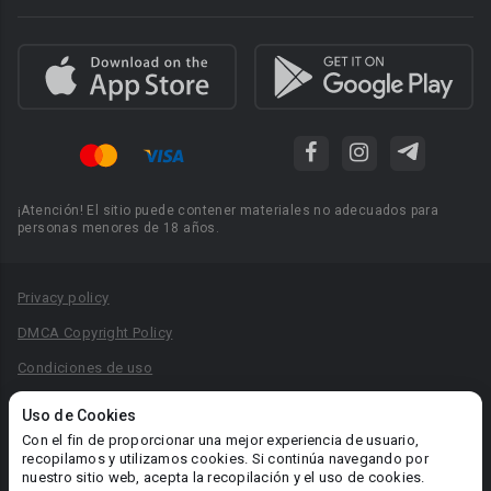
¡Atención! El sitio puede contener materiales no adecuados para
personas menores de 18 años.
Privacy policy
DMCA Copyright Policy
Condiciones de uso
Acuerdo de Privacidad
Uso de Cookies
Reglas para la publicación de libros
Con el fin de proporcionar una mejor experiencia de usuario,
recopilamos y utilizamos cookies. Si continúa navegando por
Área RR.PP.: pr@booknet.com
nuestro sitio web, acepta la recopilación y el uso de cookies.