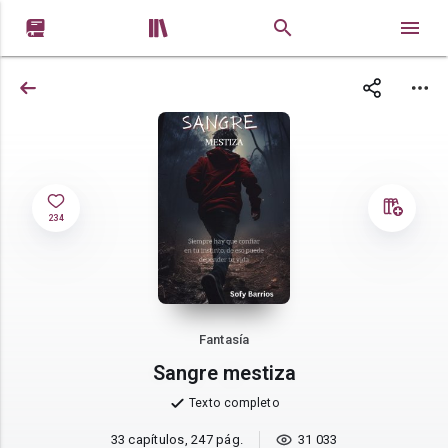


234
Fantasía
Sangre mestiza
Texto completo
33 capítulos, 247 pág.
31 033