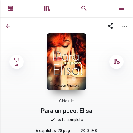


23
Chick lit
Para un poco, Elisa
Texto completo
6 capítulos, 28 pág.
3 948