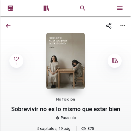


1
No ficción
Sobrevivir no es lo mismo que estar bien
Pausado
5 capítulos, 19 pág.
375