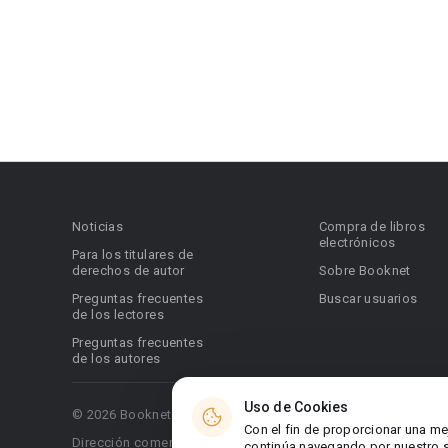
Noticias
Compra de libros
electrónicos
Para los titulares de
derechos de autor
Sobre Booknet
Preguntas frecuentes
Buscar usuarios
de los lectores
Preguntas frecuentes
de los autores
Uso de Cookies
© 2026 Booknet. Todos los derechos reservados.
Con el fin de proporcionar una me
Dirección comercial: Griva Digeni 51, oficina 1, Larnaca, 6036
continúa navegando por nuestro si