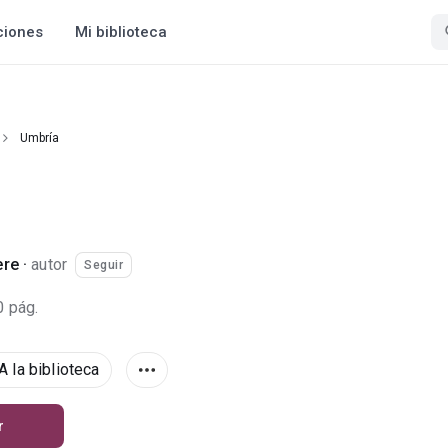
ciones
Mi biblioteca
Umbría
ere
·
autor
Seguir
0 pág.
A la biblioteca
r