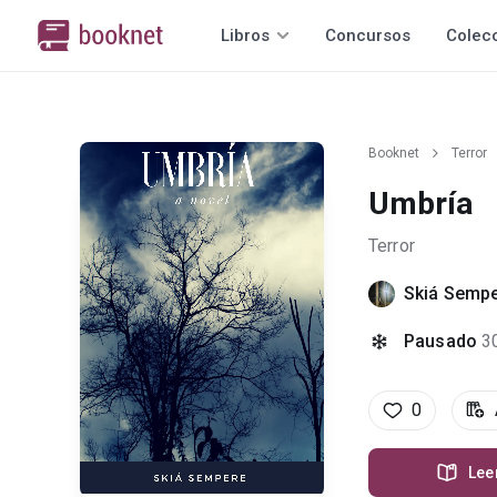
Libros
Concursos
Colec
Booknet
Terror
Umbría
Terror
Skiá Semp
Pausado
3
0
Lee