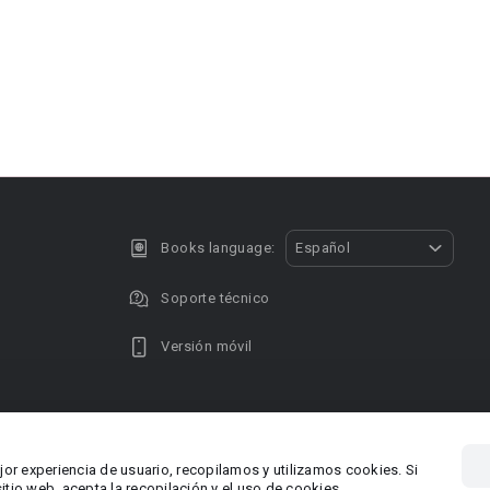
Books language:
Español
Soporte técnico
Versión móvil
Privacy policy
DMCA Copyright
jor experiencia de usuario, recopilamos y utilizamos cookies. Si
, Chipre
Área RR.P
tio web, acepta la recopilación y el uso de cookies.