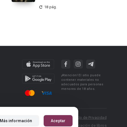
18 pág.
¡Atención! El sitio puede
contener materiales no
adecuados para personas
menores de 18 años.
 Policy
Condiciones de uso
Acuerdo de Privacidad
Más información
Aceptar
P.: pr@booknet.com
Reglas para la publicación de libros