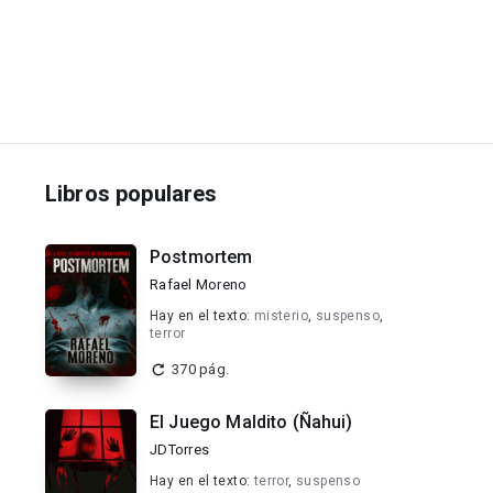
Libros populares
Postmortem
Rafael Moreno
Hay en el texto:
misterio
,
suspenso
,
terror
370 pág.
El Juego Maldito (Ñahui)
JDTorres
Hay en el texto:
terror
,
suspenso