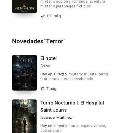
misterio accion y romance
,
aventura
misterio personojes ficticios
191 pág.
Novedades"Terror"
El hotel
Crizar
Hay en el texto:
misterio muerte
,
terror
fantasmas
,
hotel abandonado
7 pág.
Turno Nocturno I: El Hospital
Saint Jouns
Iscandel Martinez
Hay en el texto:
horror
,
supervivencia
,
sobrenatural