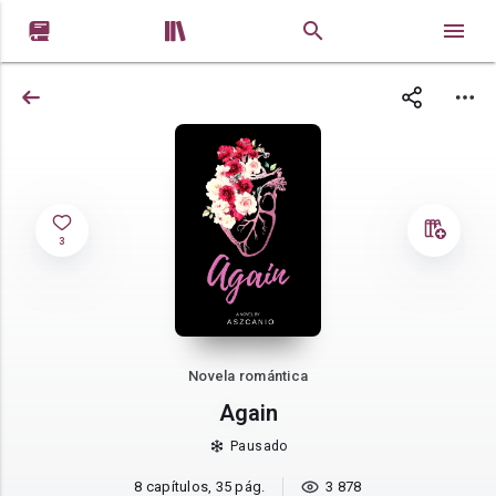


3
Novela romántica
Again
Pausado
8 capítulos, 35 pág.
3 878