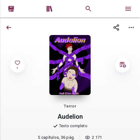


1
Terror
Audelion
Texto completo
5 capítulos, 36 pág.
2 171