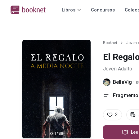
Libros
Concursos
Colec
Booknet
Joven 
El Regal
Joven Adulto
BellaVig
·
a
Fragmento 
3
Lee