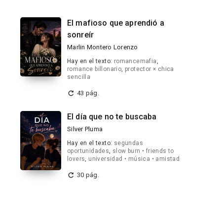
El mafioso que aprendió a
sonreír
Marlin Montero Lorenzo
Hay en el texto:
romancemafia
,
romance billonario
,
protector × chica
sencilla
43 pág.
El día que no te buscaba
Silver Pluma
Hay en el texto:
segundas
oportunidades
,
slow burn • friends to
lovers
,
universidad • música • amistad
30 pág.