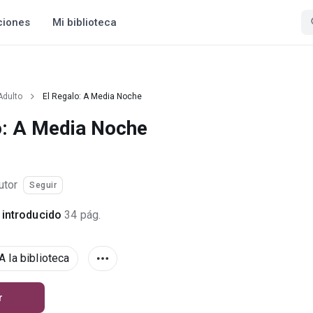
ciones
Mi biblioteca
Adulto
El Regalo: A Media Noche
o: A Media Noche
utor
Seguir
introducido
34 pág.
A la biblioteca
r