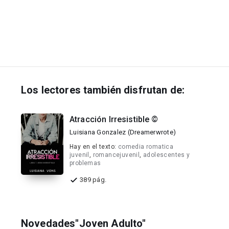
Los lectores también disfrutan de:
Atracción Irresistible ©
Luisiana Gonzalez (Dreamerwrote)
Hay en el texto:
comedia romatica
juvenil
,
romancejuvenil
,
adolescentes y
problemas
389 pág.
Novedades"Joven Adulto"