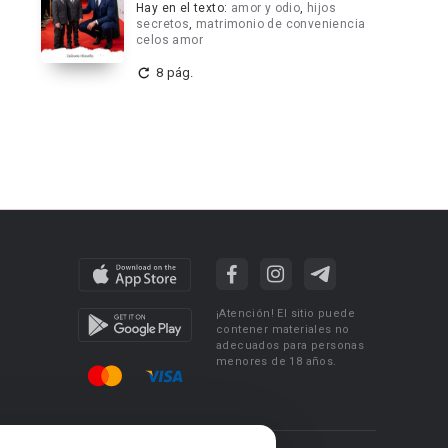
Hay en el texto:
amor y odio
,
hijos
secretos
,
matrimonio de conveniencia
celos amor
8 pág.
¡Atención! El sitio puede
contener materiales no
adecuados para personas
menores de 18 años.