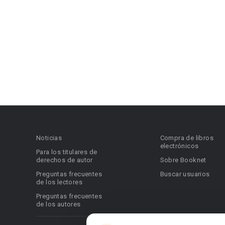
Noticias
Compra de libros
electrónicos
Para los titulares de
derechos de autor
Sobre Booknet
Preguntas frecuentes
Buscar usuarios
de los lectores
Preguntas frecuentes
de los autores