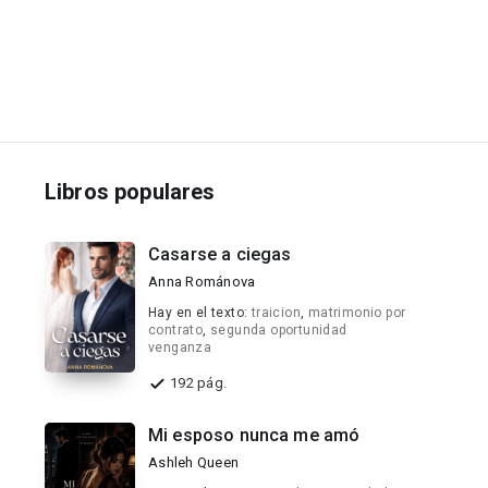
Libros populares
Casarse a ciegas
Anna Románova
Hay en el texto:
traicion
,
matrimonio por
contrato
,
segunda oportunidad
venganza
192 pág.
Mi esposo nunca me amó
Ashleh Queen