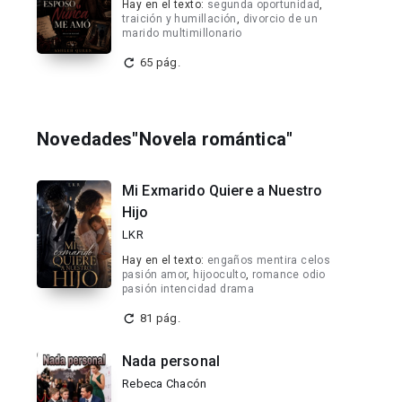
Hay en el texto:
segunda oportunidad
,
traición y humillación
,
divorcio de un
marido multimillonario
65 pág.
Novedades"Novela romántica"
Mi Exmarido Quiere a Nuestro
Hijo
LKR
Hay en el texto:
engaños mentira celos
pasión amor
,
hijooculto
,
romance odio
pasión intencidad drama
81 pág.
Nada personal
Rebeca Chacón