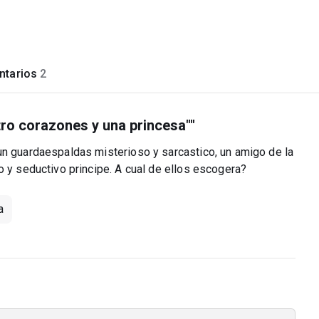
tarios
2
atro corazones y una princesa""
un guardaespaldas misterioso y sarcastico, un amigo de la
o y seductivo principe. A cual de ellos escogera?
a