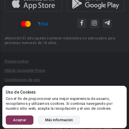
¡Atención! El sitio puede contener materiales no adecuados para
personas menores de 18 años.
Privacy policy
DMCA Copyright Policy
Condiciones de uso
Acuerdo de Privacidad
Uso de Cookies
Reglas para la publicación de libros
Con el fin de proporcionar una mejor experiencia de usuario,
recopilamos y utilizamos cookies. Si continúa navegando por
Área RR.PP.: pr@booknet.com
nuestro sitio web, acepta la recopilación y el uso de cookies.
Aceptar
Más información
© 2026 Booknet. Todos los derechos reservados.