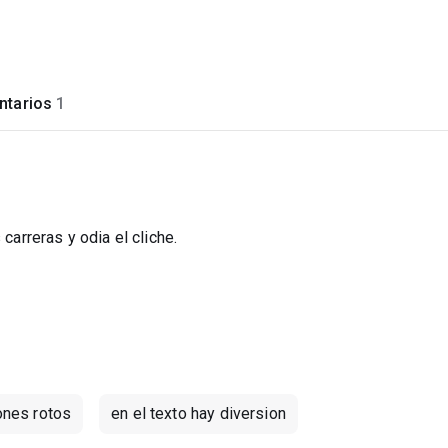
tarios
1
carreras y odia el cliche.
ones rotos
en el texto hay diversion