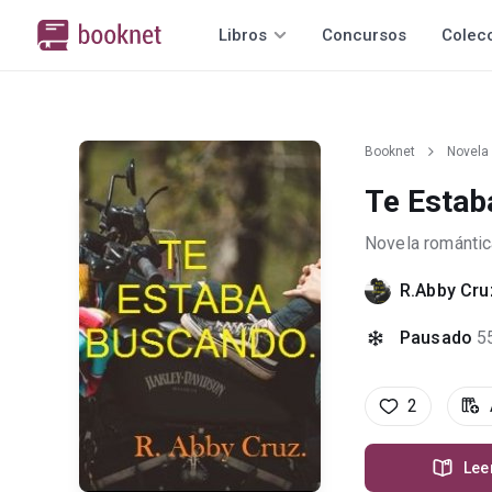
Libros
Concursos
Colec
Booknet
Novela
Te Estab
Novela romántic
R.Abby Cru
Pausado
5
2
Lee