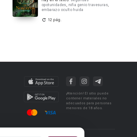
Hay en el texto:
segundas
opotunidades
,
niña genio travesuras
,
embarazo oculto huida
12 pág.
¡Atención! El sitio puede
contener materiales no
adecuados para personas
menores de 18 años.