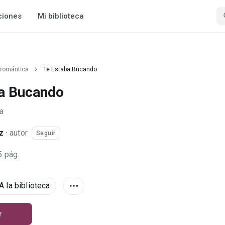
ciones
Mi biblioteca
 romántica
Te Estaba Bucando
a Bucando
a
z
·
autor
Seguir
5 pág.
A la biblioteca
r