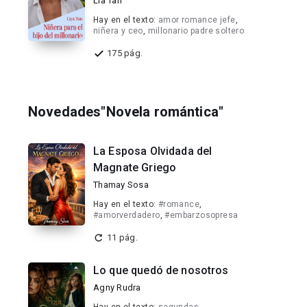
Lia Tan
Hay en el texto:
amor romance jefe
,
niñera y ceo
,
millonario padre soltero
175 pág.
Novedades"Novela romántica"
La Esposa Olvidada del
Magnate Griego
Thamay Sosa
Hay en el texto:
#romance
,
#amorverdadero
,
#embarzosopresa
11 pág.
Lo que quedó de nosotros
Agny Rudra