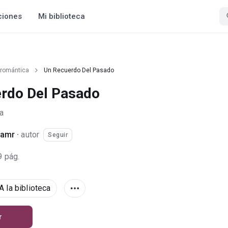
ciones
Mi biblioteca
 romántica
Un Recuerdo Del Pasado
rdo Del Pasado
a
damr
·
autor
Seguir
9 pág.
A la biblioteca
r