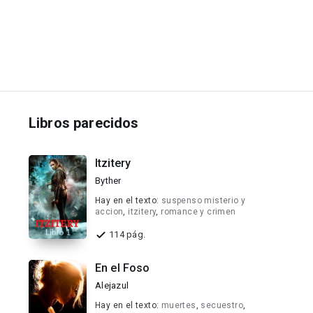
Libros parecidos
Itzitery
Byther
Hay en el texto:
suspenso misterio y
accion
,
itzitery
,
romance y crimen
114 pág.
En el Foso
Alejazul
Hay en el texto:
muertes
,
secuestro
,