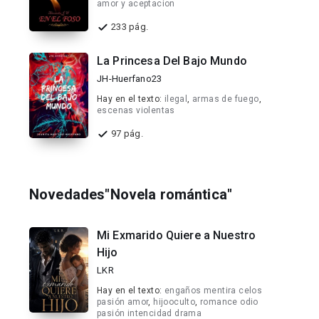
amor y aceptacion
233 pág.
La Princesa Del Bajo Mundo
JH-Huerfano23
Hay en el texto:
ilegal
,
armas de fuego
,
escenas violentas
97 pág.
Novedades"Novela romántica"
Mi Exmarido Quiere a Nuestro
Hijo
LKR
Hay en el texto:
engaños mentira celos
pasión amor
,
hijooculto
,
romance odio
pasión intencidad drama