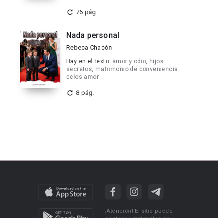
76 pág.
Nada personal
Rebeca Chacón
Hay en el texto:
amor y odio
,
hijos
secretos
,
matrimonio de conveniencia
celos amor
8 pág.
¡Atención! El sitio puede