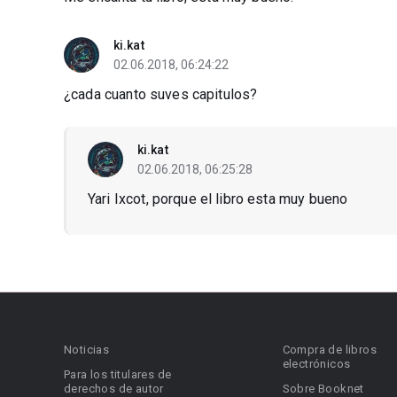
ki.kat
02.06.2018, 06:24:22
¿cada cuanto suves capitulos?
ki.kat
02.06.2018, 06:25:28
Yari Ixcot, porque el libro esta muy bueno
Noticias
Compra de libros
electrónicos
Para los titulares de
derechos de autor
Sobre Booknet