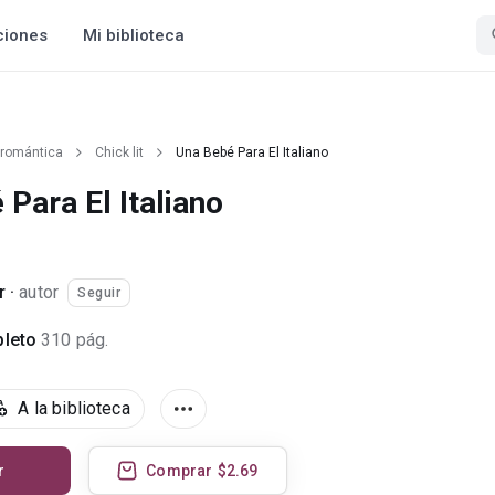
ciones
Mi biblioteca
 romántica
Chick lit
Una Bebé Para El Italiano
Para El Italiano
r
·
autor
Seguir
leto
310 pág.
A la biblioteca
r
Comprar
$2.69