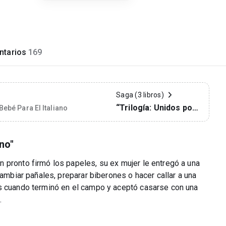
tarios
169
Saga (3 libros)
“Trilogía: Unidos por
Bebé Para El Italiano
amor”
ano"
 pronto firmó los papeles, su ex mujer le entregó a una
cambiar pañales, preparar biberones o hacer callar a una
ás cuando terminó en el campo y aceptó casarse con una
.