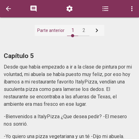






1
2
Parte anterior
Capítulo 5
Desde que había empezado a ir a la clase de pintura por mi
voluntad, mi abuela se había puesto muy feliz, por eso hoy
íbamos a mi restaurante favorito ItalyPizza, vendían una
suculenta pizza como para lamerse los dedos. El
restaurante se encontraba a las afueras de Texas, el
ambiente era mas fresco en ese lugar.
-Bienvenidos a ItalyPizza ¿Que desea pedir? -El mesero
nos sonrió.
-Yo quiero una pizza vegetariana y un té -Dijo mi abuela.