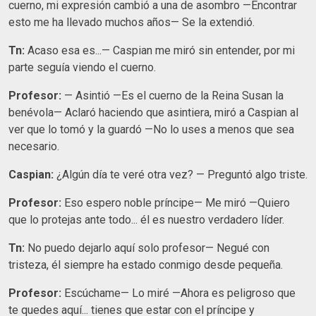
cuerno, mi expresión cambió a una de asombro —Encontrar
esto me ha llevado muchos años— Se la extendió.
Tn:
Acaso esa es...— Caspian me miró sin entender, por mi
parte seguía viendo el cuerno.
Profesor:
— Asintió —Es el cuerno de la Reina Susan la
benévola— Aclaró haciendo que asintiera, miró a Caspian al
ver que lo tomó y la guardó —No lo uses a menos que sea
necesario.
Caspian:
¿Algún día te veré otra vez? — Preguntó algo triste.
Profesor:
Eso espero noble príncipe— Me miró —Quiero
que lo protejas ante todo... él es nuestro verdadero líder.
Tn:
No puedo dejarlo aquí solo profesor— Negué con
tristeza, él siempre ha estado conmigo desde pequeña.
Profesor:
Escúchame— Lo miré —Ahora es peligroso que
te quedes aquí... tienes que estar con el príncipe y