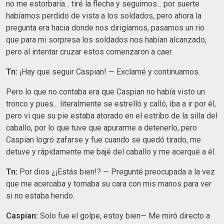
no me estorbaría... tiré la flecha y seguimos... por suerte
habíamos perdido de vista a los soldados, pero ahora la
pregunta era hacia donde nos dirigíamos, pasamos un rio
que para mi sorpresa los soldados nos habían alcanzado,
pero al intentar cruzar estos comenzaron a caer.
Tn:
¡Hay que seguir Caspian! — Exclamé y continuamos.
Pero lo que no contaba era que Caspian no había visto un
tronco y pues... literalmente se estrelló y calló, iba a ir por él,
pero vi que su pie estaba atorado en el estribo de la silla del
caballo, por lo que tuve que apurarme a detenerlo, pero
Caspian logró zafarse y fue cuando se quedó tirado, me
detuve y rápidamente me bajé del caballo y me acerqué a él.
Tn:
Por dios ¿¡Estás bien!? — Pregunté preocupada a la vez
que me acercaba y tomaba su cara con mis manos para ver
si no estaba herido.
Caspian:
Solo fue el golpe, estoy bien— Me miró directo a