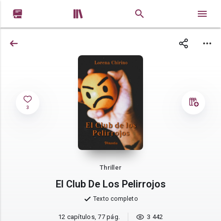


3
Thriller
El Club De Los Pelirrojos
Texto completo
12 capítulos, 77 pág.
3 442