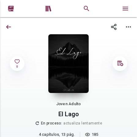


0
Joven Adulto
El Lago
En proceso
:
actualiza lentamente
4 capítulos, 13 pág.
185