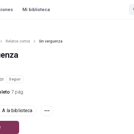
ciones
Mi biblioteca
Relatos cortos
Sin verguenza
uenza
or
Seguir
leto
7 pág.
A la biblioteca
r