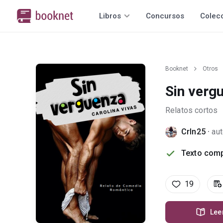
Libros
Concursos
Colec
Booknet
Otros
Sin verg
Relatos cortos
Crln25
·
aut
Texto comp
19
Lee