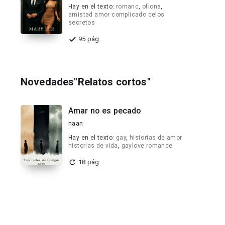
Hay en el texto:
romanc
,
oficna
,
amistad amor complicado celos
secretos
95 pág.
Novedades"Relatos cortos"
Amar no es pecado
naan
Hay en el texto:
gay
,
historias de amor
historias de vida
,
gaylove romance
18 pág.