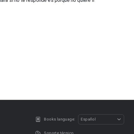
Rafa si no te responde es porque no quiere ir
Books language:
Español
Soporte técnico