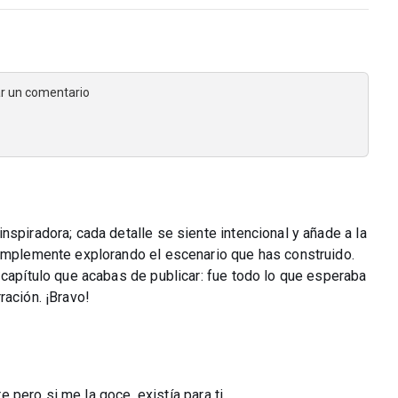
jar un comentario
nspiradora; cada detalle se siente intencional y añade a la
simplemente explorando el escenario que has construido.
 capítulo que acabas de publicar: fue todo lo que esperaba
ración. ¡Bravo!
re pero si me la goce, existía para ti