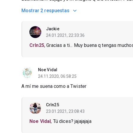
Mostrar
2 respuestas
Jackie
24.01.2021, 22:33:36
Crln25
, Gracias a ti... Muy buena q tengas mucho
Noe Vidal
24.11.2020, 06:58:25
A mí me suena como a Twister
Crln25
23.01.2021, 23:08:43
Noe Vidal
, Tú dices? jajajajaja