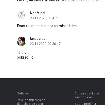
Fiesta, alcohol y aceite no son buena combinación... 
Noe Vidal
23.11.2020, 05:41:50
Esas reuniones nunca terminan bien
lanabelpc
23.11.2020, 02:30:47
jejejej
pobrecillo
Noticias
Compra de libros
electrónicos
Para los titulares de
derechos de autor
Sobre Booknet