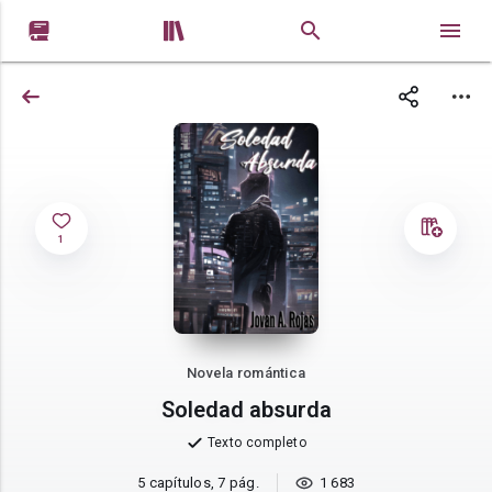


1
Novela romántica
Soledad absurda
Texto completo
5 capítulos, 7 pág.
1 683