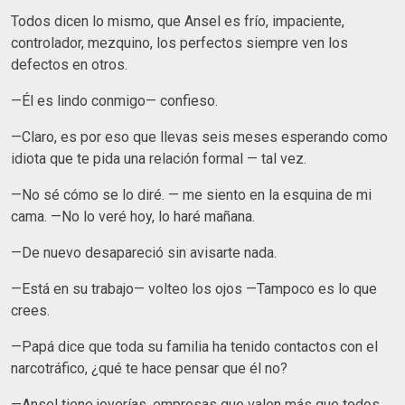
Todos dicen lo mismo, que Ansel es frío, impaciente,
controlador, mezquino, los perfectos siempre ven los
defectos en otros.
—Él es lindo conmigo— confieso.
—Claro, es por eso que llevas seis meses esperando como
idiota que te pida una relación formal — tal vez.
—No sé cómo se lo diré. — me siento en la esquina de mi
cama. —No lo veré hoy, lo haré mañana.
—De nuevo desapareció sin avisarte nada.
—Está en su trabajo— volteo los ojos —Tampoco es lo que
crees.
—Papá dice que toda su familia ha tenido contactos con el
narcotráfico, ¿qué te hace pensar que él no?
—Ansel tiene joyerías, empresas que valen más que todos