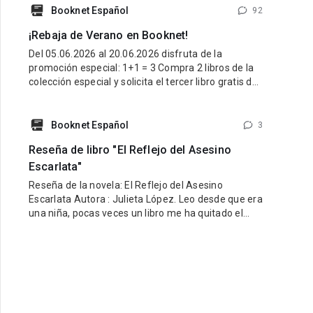
latino y una esencia que refleje lo mejor de nuestra
Booknet Español
92
tierra y nuestra gente. Pueden participar historias
¡Rebaja de Verano en Booknet!
de cualquier género: romance, fantasía,
Del 05.06.2026 al 20.06.2026 disfruta de la
promoción especial: 1+1 = 3 Compra 2 libros de la
colección especial y solicita el tercer libro gratis de
la misma colección. ¿Cómo participar? Entra al link
de la colección especial aquí:
https://booknet.com/es/collections/view?
Booknet Español
3
id=278915&favorite=0 Compra 2 libros de esa
Reseña de libro "El Reflejo del Asesino
colección. Escribe
Escarlata"
Reseña de la novela: El Reflejo del Asesino
Escarlata Autora : Julieta López. Leo desde que era
una niña, pocas veces un libro me ha quitado el
sueño por la ansiedad de saber qué sucede
después, pocas veces he vivido junto a la
protagonista cada escena de manera apasionada,
en lectura de este estilo he podido predecir el
siguiente paso bien sea del protagonista