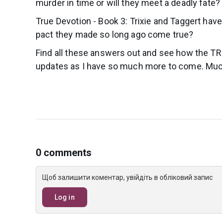
murder in time or will they meet a deadly fate?
True Devotion - Book 3: Trixie and Taggert have
pact they made so long ago come true?
Find all these answers out and see how the TRU
updates as I have so much more to come. Mu
0 comments
Щоб залишити коментар, увійдіть в обліковий запис
Log in