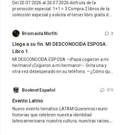
Del 20.07.2026 al 26.07.2026 disfruta de la
promoción especial: 1+1 = 3 Compra 2 libros de la
colección especial y solicita el tercer libro gratis de
la misma colección. ¿Cómo participar? Entra al link
de la colección especial aquí: LINK Compra 2 libros
de esa colección. Escribe al Soporte Técnico y
Brismaida Morfiti
8
Llega a su fin. MI DESCONOCIDA ESPOSA.
Libro 1.
MI DESCONOCIDA ESPOSA —¡Papá cogieron a mi
hermano! ¡Cogieron a mi hermano!—. Grita una y
otra vez desesperado en su teléfono. —¿Cómo que
lo cogieron? ¡Cálmate Guido, lo vamos a encontrar!
¿Dónde están? —¡Hazlo papá, yo creo que mamá
fue la que nos hizo
Booknet Español
375
Evento Latino
Nuevo evento temático LATAM Queremos reunir
historias que celebren nuestra identidad
latinoamericana: nuestra cultura, nuestras raíces,
nuestras emociones y nuestra diversidad.
Buscamos libros con personajes latinos, ambiente