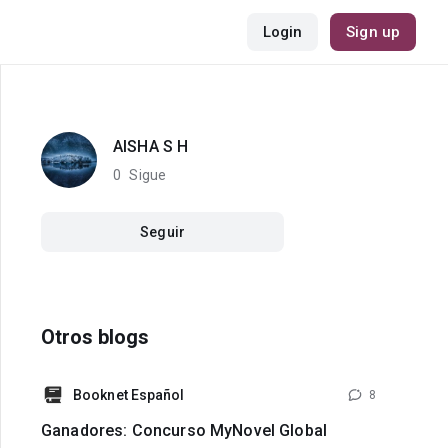
Login
Sign up
AISHA S H
0
Sigue
Seguir
Otros blogs
Booknet Español
8
Ganadores: Concurso MyNovel Global