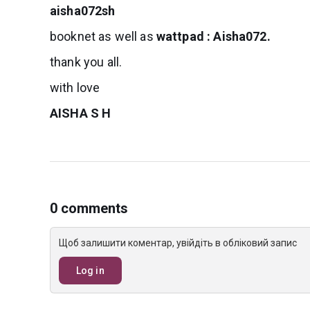
aisha072sh
booknet as well as
wattpad : Aisha072.
thank you all.
with love
AISHA S H
0 comments
Щоб залишити коментар, увійдіть в обліковий запис
Log in