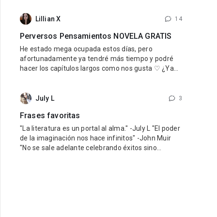
nuestro querido reino. Para quienes aun no han
leido Una esposa para el rey, si les está gustando
Lillian X
14
esta novela se las recomiendo mucho, la pueden
Perversos Pensamientos NOVELA GRATIS
encontrar de forma gratuita aquí
He estado mega ocupada estos días, pero
afortunadamente ya tendré más tiempo y podré
hacer los capítulos largos como nos gusta ♡ ¿Ya
estás leyendo Perversos Pensamientos? ¡No te la
pierdas! Es gratis y está mega ricarda, así que
DEBES, y repito DEBES leerla. Tenemos un
July L
3
perverso padrastro sensual y una chica inocente
Frases favoritas
que
"La literatura es un portal al alma." -July L "El poder
de la imaginación nos hace infinitos" -John Muir
"No se sale adelante celebrando éxitos sino
superando fracasos" -Orison Swett Marden
"Recuerda que no puedes fallar en ser tú mismo" -
Wayne Dyer "Debes hacer las cosas que piensas
que no puedes hacer" -Eleanor Roosevelt