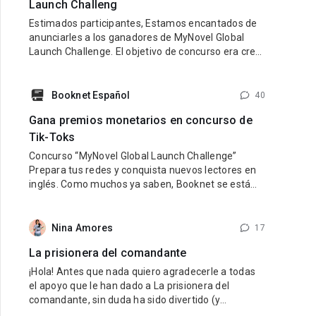
Launch Challeng
Estimados participantes, Estamos encantados de
anunciarles a los ganadores de MyNovel Global
Launch Challenge. El objetivo de concurso era crear
una cuenta de TikTok en inglés dedicada a
promocionar los libros de MyNovel (tus libros o
libros de otros autores si no eres escritor). Link al
Booknet Español
40
sitio: https://mynovel.net/ Ganadores: 1 puesto:
Gana premios monetarios en concurso de
usuario de TikTok dark.reader3 2
Tik-Toks
Concurso “MyNovel Global Launch Challenge”
Prepara tus redes y conquista nuevos lectores en
inglés. Como muchos ya saben, Booknet se está
preparando para lanzar su nuevo proyecto
internacional — MyNovel, una plataforma donde los
autores podrán vender sus libros traducidos a
Nina Amores
17
diferentes idiomas y llegar a lectores de todo el
La prisionera del comandante
mundo. El primer idioma será
¡Hola! Antes que nada quiero agradecerle a todas
el apoyo que le han dado a La prisionera del
comandante, sin duda ha sido divertido (y
estresante jaja) viajar en el tiempo al pasado de