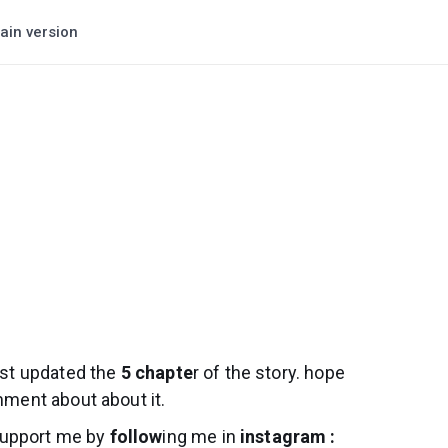
ain version
ust updated the
5 chapte
r of the story. hope
omment about about it.
support me by
follow
ing me in
instagram :