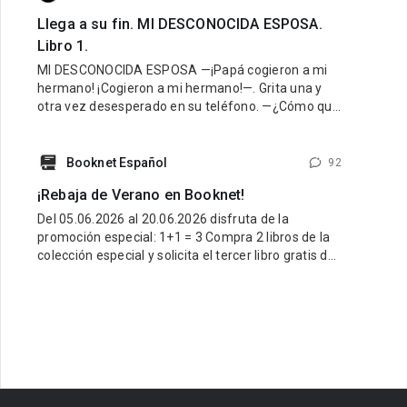
Llega a su fin. MI DESCONOCIDA ESPOSA.
Libro 1.
MI DESCONOCIDA ESPOSA —¡Papá cogieron a mi
hermano! ¡Cogieron a mi hermano!—. Grita una y
otra vez desesperado en su teléfono. —¿Cómo que
lo cogieron? ¡Cálmate Guido, lo vamos a encontrar!
¿Dónde están? —¡Hazlo papá, yo creo que mamá
fue la que nos hizo
Booknet Español
92
¡Rebaja de Verano en Booknet!
Del 05.06.2026 al 20.06.2026 disfruta de la
promoción especial: 1+1 = 3 Compra 2 libros de la
colección especial y solicita el tercer libro gratis de
la misma colección. ¿Cómo participar? Entra al link
de la colección especial aquí:
https://booknet.com/es/collections/view?
id=278915&favorite=0 Compra 2 libros de esa
colección. Escribe