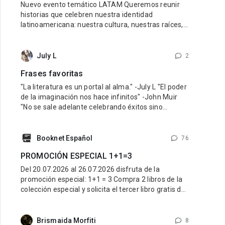
Nuevo evento temático LATAM Queremos reunir
historias que celebren nuestra identidad
latinoamericana: nuestra cultura, nuestras raíces,
nuestras emociones y nuestra diversidad.
Buscamos libros con personajes latinos, ambiente
latino y una esencia que refleje lo mejor de nuestra
July L
2
tierra y nuestra gente. Pueden participar historias
Frases favoritas
de cualquier género: romance, fantasía,
"La literatura es un portal al alma." -July L "El poder
de la imaginación nos hace infinitos" -John Muir
"No se sale adelante celebrando éxitos sino
superando fracasos" -Orison Swett Marden
"Recuerda que no puedes fallar en ser tú mismo" -
Wayne Dyer "Debes hacer las cosas que piensas
Booknet Español
76
que no puedes hacer" -Eleanor Roosevelt
PROMOCIÓN ESPECIAL 1+1=3
Del 20.07.2026 al 26.07.2026 disfruta de la
promoción especial: 1+1 = 3 Compra 2 libros de la
colección especial y solicita el tercer libro gratis de
la misma colección. ¿Cómo participar? Entra al link
de la colección especial aquí: LINK Compra 2 libros
de esa colección. Escribe al Soporte Técnico y
Brismaida Morfiti
8