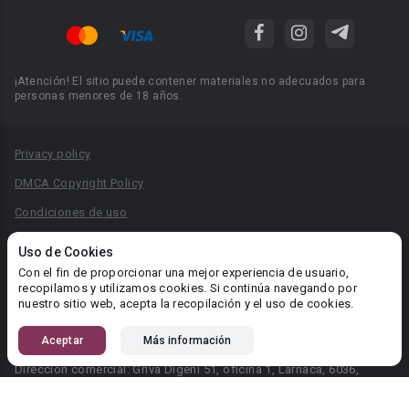
¡Atención! El sitio puede contener materiales no adecuados para
personas menores de 18 años.
Privacy policy
DMCA Copyright Policy
Condiciones de uso
Acuerdo de Privacidad
Uso de Cookies
Reglas para la publicación de libros
Con el fin de proporcionar una mejor experiencia de usuario,
recopilamos y utilizamos cookies. Si continúa navegando por
Área RR.PP.: pr@booknet.com
nuestro sitio web, acepta la recopilación y el uso de cookies.
Aceptar
Más información
© 2026 Booknet. Todos los derechos reservados.
Dirección comercial: Griva Digeni 51, oficina 1, Larnaca, 6036,
Chipre