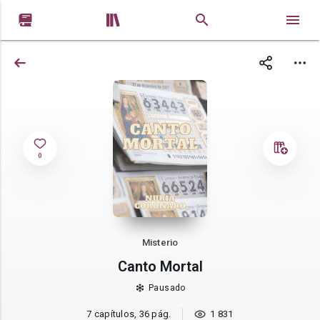


0
Misterio
Canto Mortal
Pausado
7 capítulos, 36 pág.
1 831