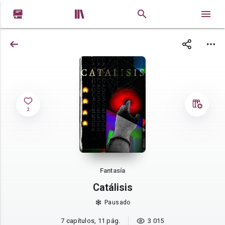


2
Fantasía
Catálisis
Pausado
7 capítulos, 11 pág.
3 015