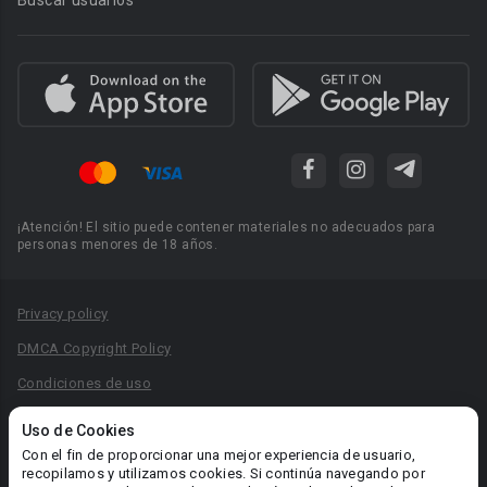
Buscar usuarios
¡Atención! El sitio puede contener materiales no adecuados para
personas menores de 18 años.
Privacy policy
DMCA Copyright Policy
Condiciones de uso
Acuerdo de Privacidad
Uso de Cookies
Reglas para la publicación de libros
Con el fin de proporcionar una mejor experiencia de usuario,
recopilamos y utilizamos cookies. Si continúa navegando por