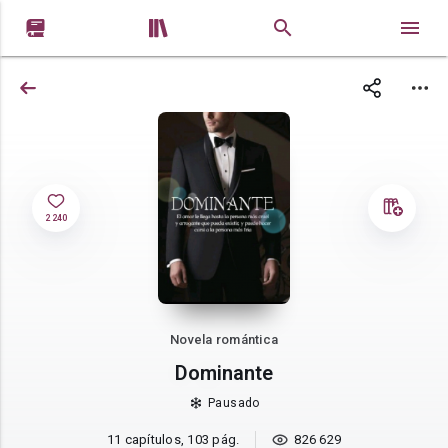


2 240
Novela romántica
Dominante
Pausado
11 capítulos, 103 pág.
826 629