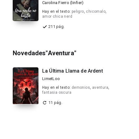
Carolina Fierro (linfier)
Hay en el texto:
peligro
,
chicomalo
,
amor chica nerd
211 pág.
Novedades"Aventura"
La Última Llama de Ardent
LimetLoo
Hay en el texto:
demonios
,
aventura
,
fantasia oscura
11 pág.