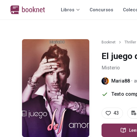
Libros
Concursos
Colec
Booknet
Thriller
El juego
Misterio
Maria88
·
a
Texto comp
43
Lee