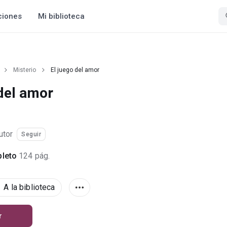
ciones
Mi biblioteca
Misterio
El juego del amor
 del amor
utor
Seguir
leto
124 pág.
A la biblioteca
r