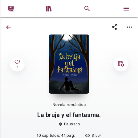


2
Novela romántica
La bruja y el fantasma.
Pausado
10 capítulos, 41 pág.
3 554