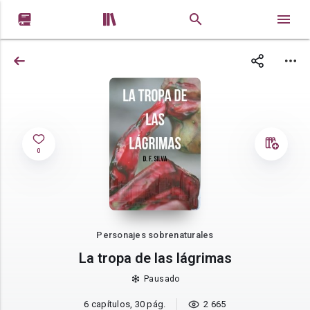


0
Personajes sobrenaturales
La tropa de las lágrimas
Pausado
6 capítulos, 30 pág.
2 665