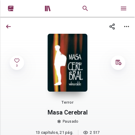


3
Terror
Masa Cerebral
Pausado
13 capítulos, 21 pág.
2 517