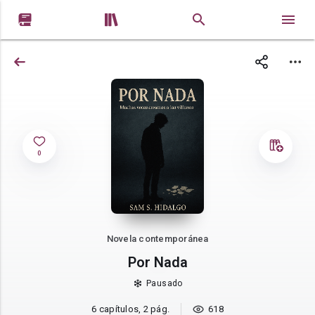


0
Novela contemporánea
Por Nada
Pausado
6 capítulos, 2 pág.
618