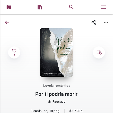


2
Novela romántica
Por ti podría morir
Pausado
9 capítulos, 18 pág.
7 315