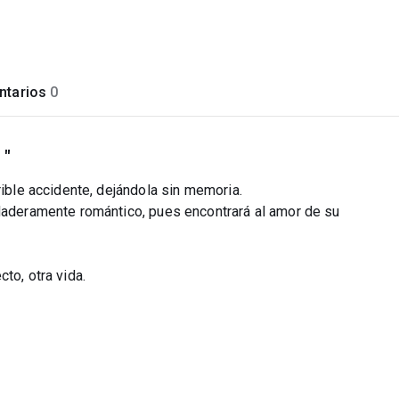
tarios
0
 "
rible accidente, dejándola sin memoria.
rdaderamente romántico, pues encontrará al amor de su
to, otra vida.