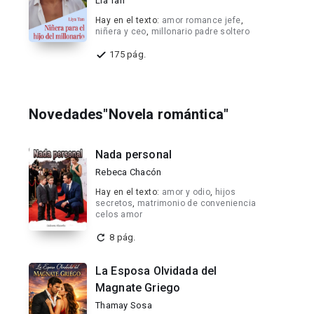
Lia Tan
Hay en el texto:
amor romance jefe
,
niñera y ceo
,
millonario padre soltero
175 pág.
Novedades"Novela romántica"
Nada personal
Rebeca Chacón
Hay en el texto:
amor y odio
,
hijos
secretos
,
matrimonio de conveniencia
celos amor
8 pág.
La Esposa Olvidada del
Magnate Griego
Thamay Sosa