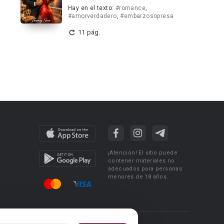
Hay en el texto:
#romance
,
#amorverdadero
,
#embarzosopresa
11 pág.
¡Atención! El sitio puede
contener materiales no
adecuados para personas
menores de 18 años.