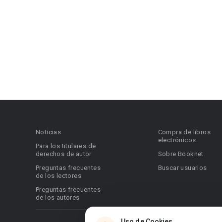
Noticias
Compra de libros
electrónicos
Para los titulares de
derechos de autor
Sobre Booknet
Preguntas frecuentes
Buscar usuarios
de los lectores
Preguntas frecuentes
de los autores
Uso de Cookies