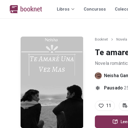
Libros
Concursos
Colec
Booknet
Novela
Te amare
Novela romántic
Neisha Ga
Pausado
2
11
Lee