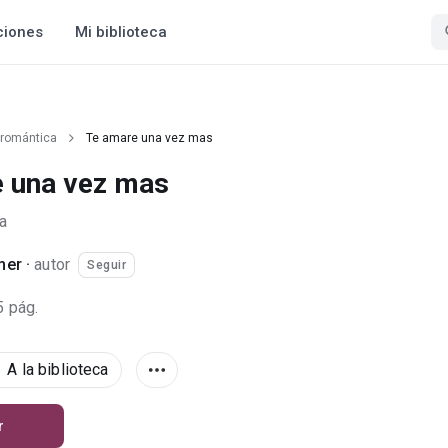
ciones
Mi biblioteca
 romántica
Te amare una vez mas
 una vez mas
a
mer
·
autor
Seguir
5 pág.
A la biblioteca
r