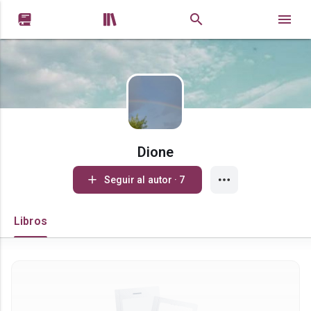


Dione
Seguir al autor · 7
Libros