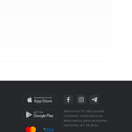
¡Atención! El sitio puede
contener materiales no
adecuados para personas
menores de 18 años.