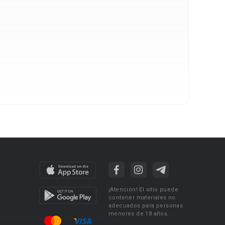
¡Atención! El sitio puede
contener materiales no
adecuados para personas
menores de 18 años.