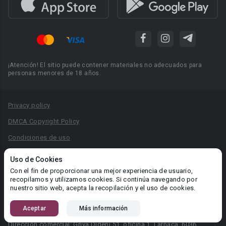
¡Atención! El sitio puede contener materiales no adecuados para
personas menores de 18 años.
Privacy policy
DMCA Copyright Policy
Condiciones de uso
Acuerdo de Privacidad
Uso de Cookies
Reglas para la publicación de libros
Con el fin de proporcionar una mejor experiencia de usuario,
recopilamos y utilizamos cookies. Si continúa navegando por
Área RR.PP.: pr@booknet.com
nuestro sitio web, acepta la recopilación y el uso de cookies.
Aceptar
Más información
© 2026 Booknet. Todos los derechos reservados.
Dirección comercial: Griva Digeni 51, oficina 1, Larnaca, 6036,