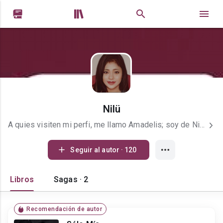


Nilü
A quies visiten mi perfi, me llamo Amadelis; soy de Nicaragua y me apasiona escribir. Mis historias: 1. Bilogía Verdades: ¡Sólo Mía! y ¡Sólo Tú! 2. Aunque Duela 3. Ojos De Luz 4. Amor en Contra 5. Esclava de mi vida Próximanente: Saga Imperio
Seguir al autor · 120
Libros
Sagas · 2
Recomendación de autor