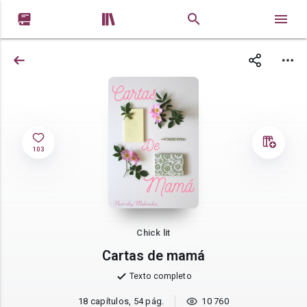


103
Chick lit
Cartas de mamá
Texto completo
18 capítulos, 54 pág.
10 760