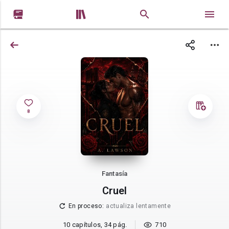


8
Fantasía
Cruel
En proceso
:
actualiza lentamente
10 capítulos, 34 pág.
710