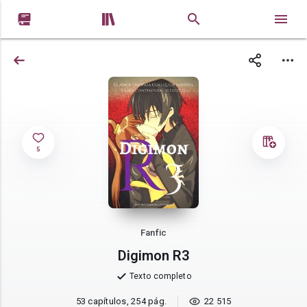


5
Fanfic
Digimon R3
Texto completo
53 capítulos, 254 pág.
22 515