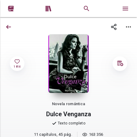


1 814
Novela romántica
Dulce Venganza
Texto completo
11 capítulos, 45 pág.
163 356