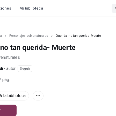
ciones
Mi biblioteca
ía
Personajes sobrenaturales
Querida -no tan querida- Muerte
-no tan querida- Muerte
enaturales
di
·
autor
Seguir
7 pág.
A la biblioteca
r