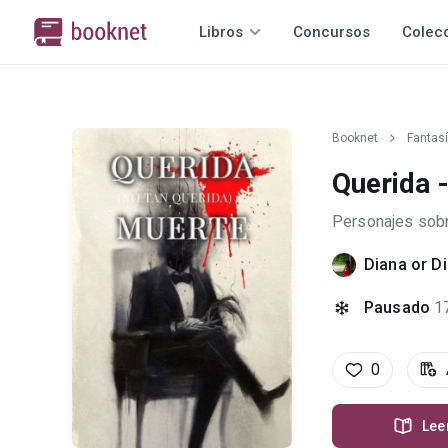
Libros
Concursos
Colec
Booknet
Fantas
Querida 
Personajes sobr
Diana or Di
Pausado
1
0
Lee