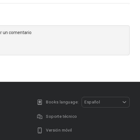
jar un comentario
Books language:
Español
Soporte técnico
Versión móvil