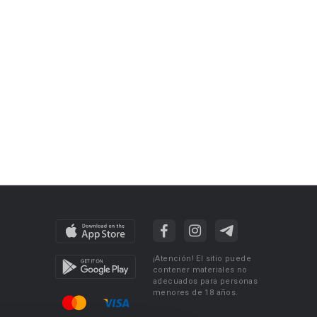
¡Atención! El sitio puede
contener materiales no
adecuados para personas
menores de 18 años.