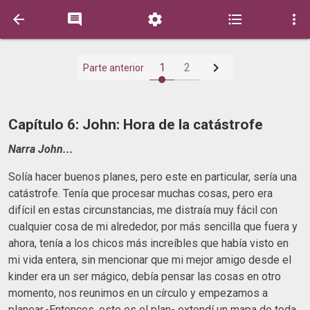






1
2
Parte anterior
Capítulo 6: John: Hora de la catástrofe
Narra John...
Solía hacer buenos planes, pero este en particular, sería una
catástrofe. Tenía que procesar muchas cosas, pero era
difícil en estas circunstancias, me distraía muy fácil con
cualquier cosa de mi alrededor, por más sencilla que fuera y
ahora, tenía a los chicos más increíbles que había visto en
mi vida entera, sin mencionar que mi mejor amigo desde el
kinder era un ser mágico, debía pensar las cosas en otro
momento, nos reunimos en un círculo y empezamos a
planear.-Entonces, este es el plan- extendí un mapa de toda