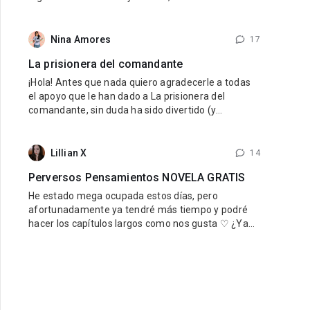
preparando para lanzar su nuevo proyecto
internacional — MyNovel, una plataforma donde los
autores podrán vender sus libros traducidos a
Nina Amores
17
diferentes idiomas y llegar a lectores de todo el
La prisionera del comandante
mundo. El primer idioma será
¡Hola! Antes que nada quiero agradecerle a todas
el apoyo que le han dado a La prisionera del
comandante, sin duda ha sido divertido (y
estresante jaja) viajar en el tiempo al pasado de
nuestro querido reino. Para quienes aun no han
leido Una esposa para el rey, si les está gustando
Lillian X
14
esta novela se las recomiendo mucho, la pueden
Perversos Pensamientos NOVELA GRATIS
encontrar de forma gratuita aquí
He estado mega ocupada estos días, pero
afortunadamente ya tendré más tiempo y podré
hacer los capítulos largos como nos gusta ♡ ¿Ya
estás leyendo Perversos Pensamientos? ¡No te la
pierdas! Es gratis y está mega ricarda, así que
DEBES, y repito DEBES leerla. Tenemos un
perverso padrastro sensual y una chica inocente
que