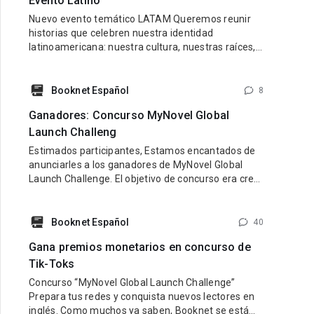
Evento Latino
Nuevo evento temático LATAM Queremos reunir
historias que celebren nuestra identidad
latinoamericana: nuestra cultura, nuestras raíces,
nuestras emociones y nuestra diversidad.
Buscamos libros con personajes latinos, ambiente
latino y una esencia que refleje lo mejor de nuestra
Booknet Español
8
tierra y nuestra gente. Pueden participar historias
Ganadores: Concurso MyNovel Global
de cualquier género: romance, fantasía,
Launch Challeng
Estimados participantes, Estamos encantados de
anunciarles a los ganadores de MyNovel Global
Launch Challenge. El objetivo de concurso era crear
una cuenta de TikTok en inglés dedicada a
promocionar los libros de MyNovel (tus libros o
libros de otros autores si no eres escritor). Link al
Booknet Español
40
sitio: https://mynovel.net/ Ganadores: 1 puesto:
Gana premios monetarios en concurso de
usuario de TikTok dark.reader3 2
Tik-Toks
Concurso “MyNovel Global Launch Challenge”
Prepara tus redes y conquista nuevos lectores en
inglés. Como muchos ya saben, Booknet se está