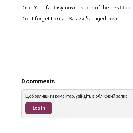
Dear Your fantasy novel is one of the best too...
Don't forget to read Salazar's caged Love......
0 comments
Щоб залишити коментар, увійдіть в обліковий запис
Log in