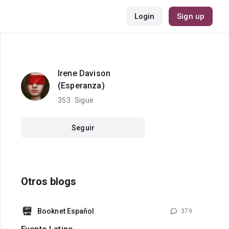
Login
Sign up
Irene Davison
(Esperanza)
353
Sigue
Seguir
Otros blogs
Booknet Español
379