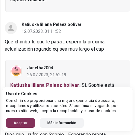
Katiuska liliana Pelaez bolivar
12.07.2023, 01:11:52
Que chimbo lo que le pasa… espero la próxima
actualización rogando xq sea mas largo el cap
Janetha2004
26.07.2023, 21:52:19
Katiuska liliana Pelaez bolivar
, Sí, Sophie está
cargando con demasiadas cosas!!
Uso de Cookies
Con el fin de proporcionar una mejor experiencia de usuario,
recopilamos y utilizamos cookies. Si continúa navegando por
nuestro sitio web, acepta la recopilación y el uso de cookies.
Marianna
Aceptar
Más información
11.07.2023, 02:48:48
Dios mio.. sufro con Sophie... Esperando pronta