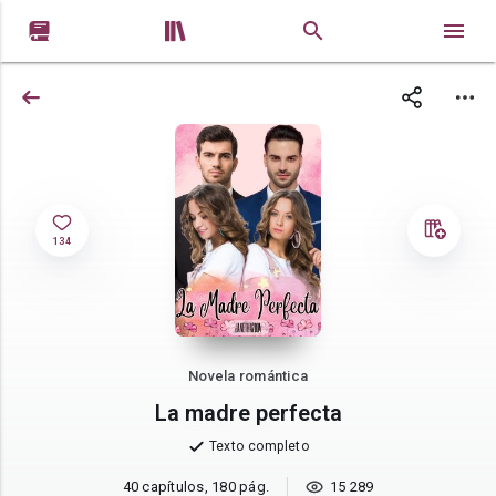


134
Novela romántica
La madre perfecta
Texto completo
40 capítulos, 180 pág.
15 289